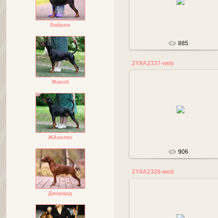
tanalana
Байрон
885
2Y8A2337-web
Жакоб
17.05.2019
tanalana
ЖАхилес
906
2Y8A2328-web
Джерард
17.05.2019