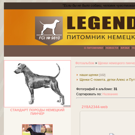
"
Если бы не было собаки, человек чувствова
о питомнике
|
новости
|
вязки
|
п
Фотоальбом
»
Щенки немецкого пинче
наши щенки
[102]
Щенки С-помета. детки Алекс и Пут
Фотографий в альбоме
:
31
Сортировать по
:
Названию
2Y8A2344-web
СТАНДАРТ ПОРОДЫ НЕМЕЦКИЙ
ПИНЧЕР
17.05.2019