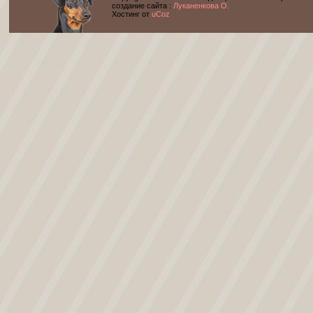
cоздание сайта :
Луканенкова О.
Хостинг от
uCoz