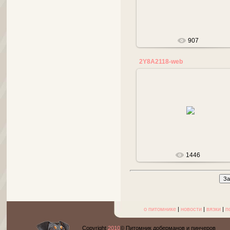
tanalana
907
2Y8A2118-web
17.05.2019
tanalana
1446
о питомнике
|
новости
|
вязки
|
п
Copyright
2010
© Питомник доберманов и пинчеров