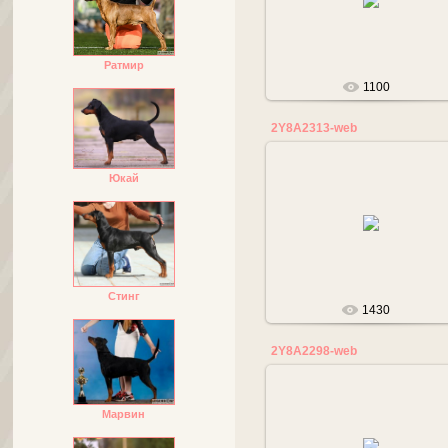
tanalana
Ратмир
1100
2Y8A2313-web
Юкай
17.05.2019
tanalana
Стинг
1430
2Y8A2298-web
Марвин
17.05.2019