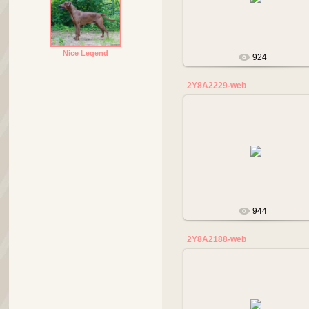
tanalana
Nice Legend
924
2Y8A2229-web
17.05.2019
tanalana
944
2Y8A2188-web
17.05.2019