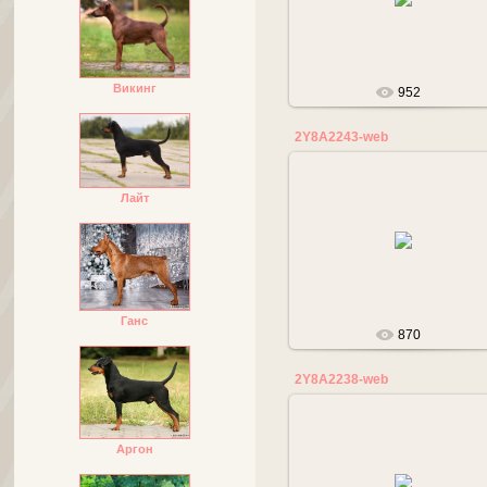
tanalana
Викинг
952
2Y8A2243-web
Лайт
17.05.2019
tanalana
Ганс
870
2Y8A2238-web
Аргон
17.05.2019