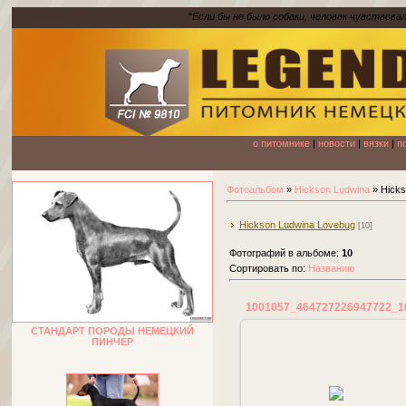
"
Если бы не было собаки, человек чувствова
о питомнике
|
новости
|
вязки
|
п
Фотоальбом
»
Hickson Ludwina
» Hicks
Hickson Ludwina Lovebug
[10]
Фотографий в альбоме
:
10
Сортировать по
:
Названию
СТАНДАРТ ПОРОДЫ НЕМЕЦКИЙ
ПИНЧЕР
18.06.2013
на ЧМ-13