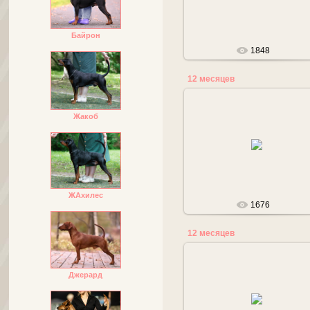
tanalana
Байрон
1848
12 месяцев
Жакоб
29.04.2013
Legenda
ЖАхилес
1676
12 месяцев
Джерард
29.04.2013