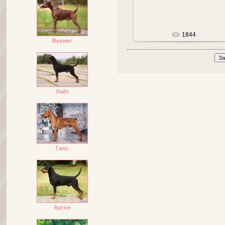
1844
Викинг
Лайт
Ганс
Аргон