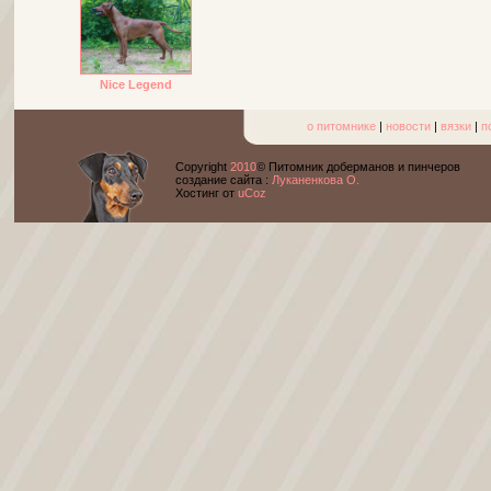
Nice Legend
о питомнике
|
новости
|
вязки
|
п
Copyright
2010
© Питомник доберманов и пинчеров
cоздание сайта :
Луканенкова О.
Хостинг от
uCoz