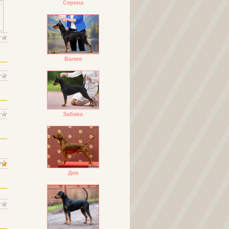
Серена
Валия
Забава
Дея