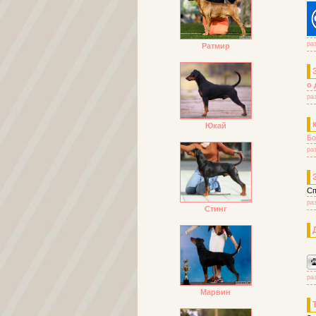
ра
Ратмир
о 
ра
Юкай
Бо
ра
Сп
ра
Стинг
ра
Марвин