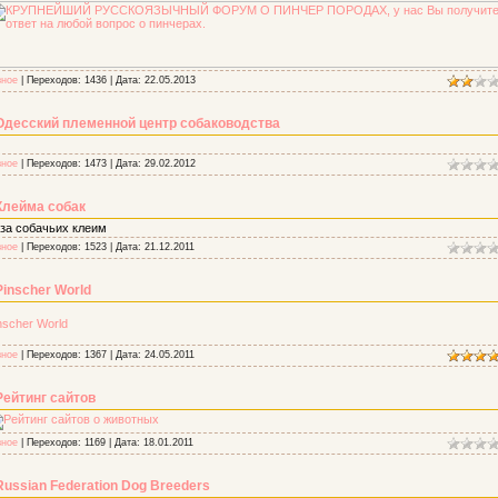
зное
| Переходов: 1436 | Дата:
22.05.2013
Одесский племенной центр собаководства
зное
| Переходов: 1473 | Дата:
29.02.2012
Клейма собак
за собачьих клеим
зное
| Переходов: 1523 | Дата:
21.12.2011
Pinscher World
nscher World
зное
| Переходов: 1367 | Дата:
24.05.2011
Рейтинг сайтов
зное
| Переходов: 1169 | Дата:
18.01.2011
Russian Federation Dog Breeders