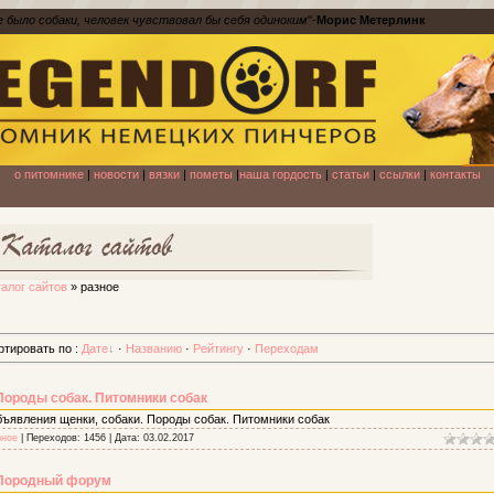
е было собаки, человек чувствовал бы себя одиноким
"-
Морис Метерлинк
о питомнике
|
новости
|
вязки
|
пометы
|
наша гордость
|
статьи
|
ссылки
|
контакты
талог сайтов
» разное
ртировать по
:
Дате
·
Названию
·
Рейтингу
·
Переходам
Породы собак. Питомники собак
ъявления щенки, собаки. Породы собак. Питомники собак
зное
| Переходов: 1456 | Дата:
03.02.2017
Породный форум