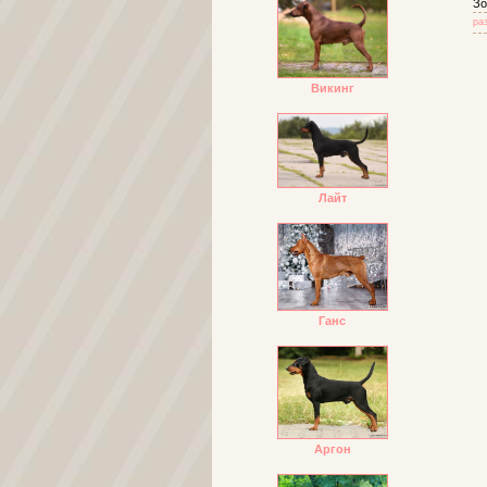
Зо
ра
Викинг
Лайт
Ганс
Аргон