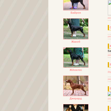
Байрон
ра
ра
Жакоб
Ба
ра
ЖАхилес
Pi
ра
Джерард
ра