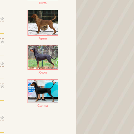
Нита
Ария
Хлоя
Санни