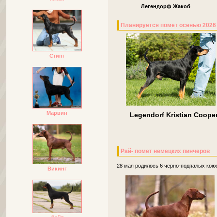
Легендорф Жакоб
Л
Планируется помет осенью 2026
Стинг
Марвин
Legendorf Kristian Coope
Рай- помет немецких пинчеров
28 мая родилось 6 черно-подпалых коюе
Викинг