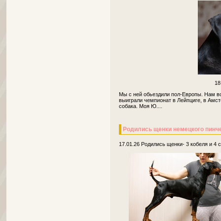
18
Мы с ней обьездили пол-Европы. Нам вс
выиграли чемпионат в Лейпциге, в Амс
собака. Моя Ю....
Родились щенки немецкого пинч
17.01.26 Родились щенки- 3 кобеля и 4 