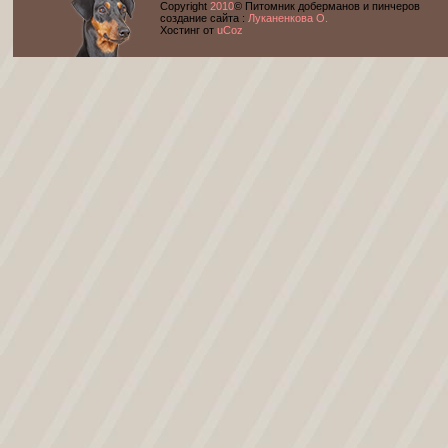
Copyright
2010
© Питомник доберманов и пинчеров
cоздание сайта :
Луканенкова О.
Хостинг от
uCoz