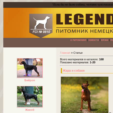
"
Если бы не было собаки, человек чувствова
о питомнике
|
новости
|
вязки
|
п
Главная
»
Статьи
Всего материалов в каталоге
:
168
Показано материалов
:
1-20
Жара и собаки
Байрон
Жакоб