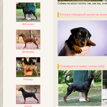
Пер
Собаки не могут потеть так, как мы, и 
Почему породный щенок не може
ЖАхилес
Джерард
Планируется помет летом 2026
Ратмир
Юкай