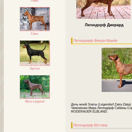
Лайт
Легендорф Джерар
Ганс
Легендорф Фиери Фрейя
Аргон
Nice Legend
Дочь моей Златы (Legendorf Zaira Zlata
Чемпионки Мира Легендорф Сабины Со
RODERAUER ELBLAND.
Легендорф Юстина