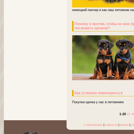
немецкий пинчер и как наш питомник на
Почему я против, чтобы ко мне п
посмореть щенков?
Как успешно опинчериться
Покупка щенка у нас в питомнике
1-20
21-4
о питомнике
|
новости
|
вязки
|
п