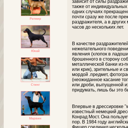
зависит от силы раздражи
также от индивидуальных 
одних случаях прекращен
почти сразу же после пр
Ратмир
раздражителя, а в других 
часов до нескольких лет.
В качестве раздражителе
нежелательного поведени
Юкай
явления (хлопок в ладоши
брошенного в сторону соб
металлической банки из-п
или крик), зрительные и 
мордой .предмет, фотогр
(неожиданное касание то
или дроби, выпущенной из 
Стинг
придумать, лишь бы это 
Впервые в дрессировке "м
известный немецкий дрес
Конрад Мост. Она пользуе
Марвин
пор. В 1984 году английс
Фишер соединил несколько