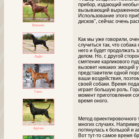
прибор, издающий необычн
вызывающий выраженное 
Использование этого при
дисков", сейчас очень ра
Викинг
Как мы уже говорили, оче
случиться так, что собака
него и будет продолжать
делом. Но, с другой сторо
Лайт
смятение карликового пуде
вызовет никаких эмоций у
представители одной поро
ваши воздействия, поэтом
своей собаки. Время пода
играет большую роль. Гор
Ганс
момент приготовления со
время оного.
Метод ориентировочного 
многих случаях. Например
Аргон
потянулась к большой и ап
Вот тут-то самое время б