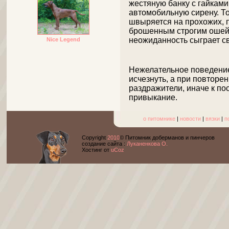
жестяную банку с гайками
автомобильную сирену. То
швыряется на прохожих, п
брошенным строгим ошейн
неожиданность сыграет с
Nice Legend
Нежелательное поведение 
исчезнуть, а при повторе
раздражители, иначе к п
привыкание.
о питомнике
|
новости
|
вязки
|
п
Copyright
2010
© Питомник доберманов и пинчеров
cоздание сайта :
Луканенкова О.
Хостинг от
uCoz