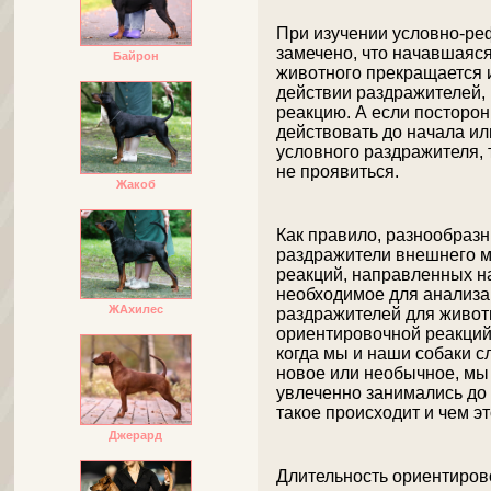
При изучении условно-ре
замечено, что начавшаяся
Байрон
животного прекращается 
действии раздражителей
реакцию. А если посторо
действовать до начала и
условного раздражителя,
не проявиться.
Жакоб
Как правило, разнообраз
раздражители внешнего м
реакций, направленных н
необходимое для анализа 
ЖАхилес
раздражителей для животн
ориентировочной реакций,
когда мы и наши собаки с
новое или необычное, мы
увлеченно занимались до э
такое происходит и чем эт
Джерард
Длительность ориентиров