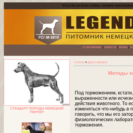
"
Если бы не было собаки, человек чувствова
о питомнике
|
новости
|
вязки
|
п
статьи
»
дрессировка
Методы к
Под торможением, кстати
выраженности или исчезн
действия животного. То е
изменяться что-нибудь в 
СТАНДАРТ ПОРОДЫ НЕМЕЦКИЙ
ПИНЧЕР
говорить, что мы его зато
физиологических лаборато
торможения.