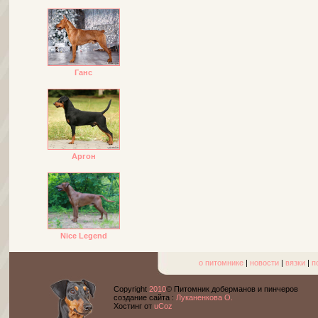
Ганс
Аргон
Nice Legend
о питомнике
|
новости
|
вязки
|
п
Copyright
2010
© Питомник доберманов и пинчеров
cоздание сайта :
Луканенкова О.
Хостинг от
uCoz