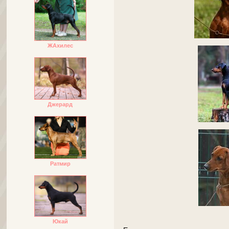
ЖАхилес
Джерард
Ратмир
Юкай