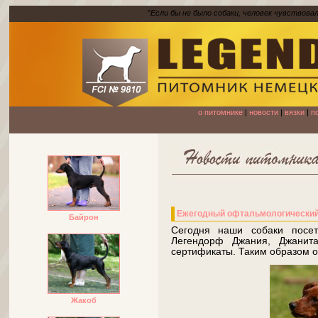
"
Если бы не было собаки, человек чувствова
о питомнике
|
новости
|
вязки
|
п
Ежегодный офтальмологический
Байрон
Сегодня наши собаки посет
Легендорф Джания, Джанит
сертификаты. Таким образом о
Жакоб