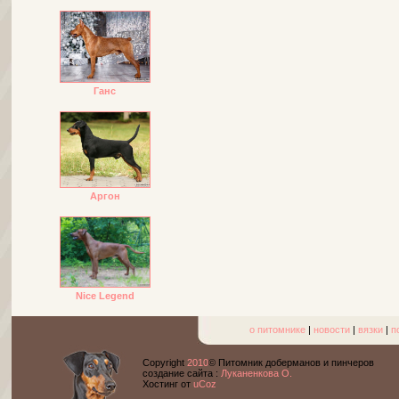
Ганс
Аргон
Nice Legend
о питомнике
|
новости
|
вязки
|
п
Copyright
2010
© Питомник доберманов и пинчеров
cоздание сайта :
Луканенкова О.
Хостинг от
uCoz