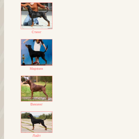
Стинг
Марвин
Викинг
Лайт