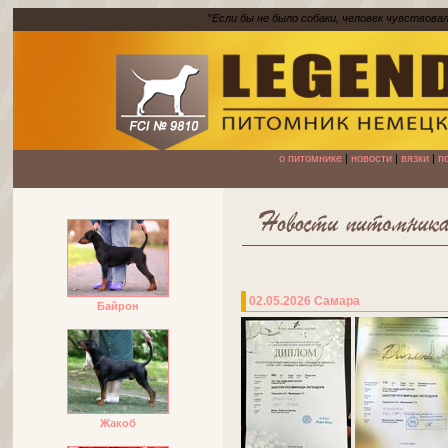
"
Если бы не было собаки, человек чувствова
о питомнике
|
новости
|
вязки
|
п
02.05.2026 Самара
Байрон
Жакоб