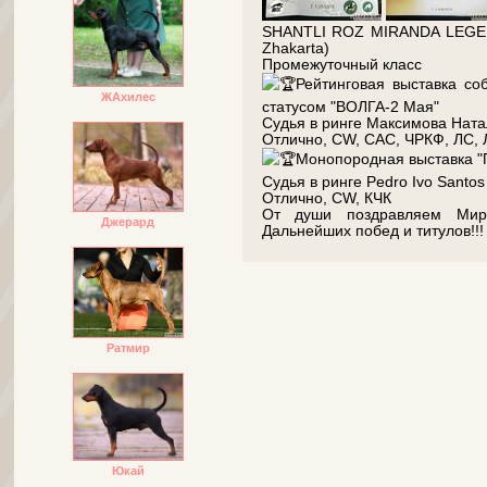
SHANTLI ROZ MIRANDA LEGEND
Zhakarta)
Промежуточный класс
Рейтинговая выставка со
ЖАхилес
статусом "ВОЛГА-2 Мая"
Судья в ринге Максимова Ната
Отлично, CW, САС, ЧРКФ, ЛС, 
Монопородная выставка "
Судья в ринге Pedro Ivo Santos
Отлично, CW, КЧК
От души поздравляем Мира
Джерард
Дальнейших побед и титулов!!!
Ратмир
Юкай