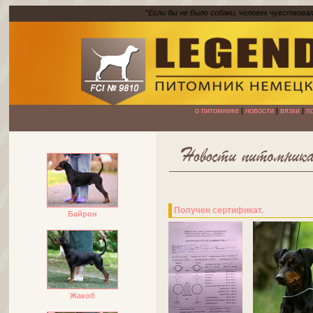
"
Если бы не было собаки, человек чувствова
о питомнике
|
новости
|
вязки
|
п
Получен сертификат.
Байрон
Жакоб