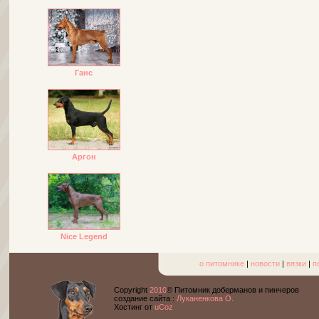
Ганс
Аргон
Nice Legend
о питомнике
|
новости
|
вязки
|
п
Copyright
2010
© Питомник доберманов и пинчеров
cоздание сайта :
Луканенкова О.
Хостинг от
uCoz