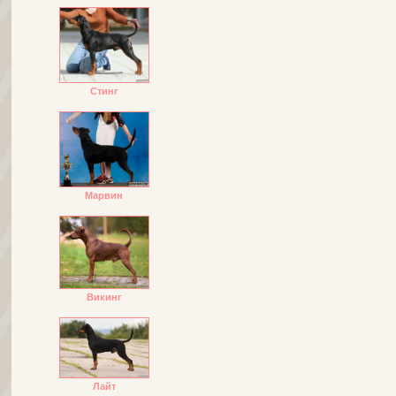
Стинг
Марвин
Викинг
Лайт