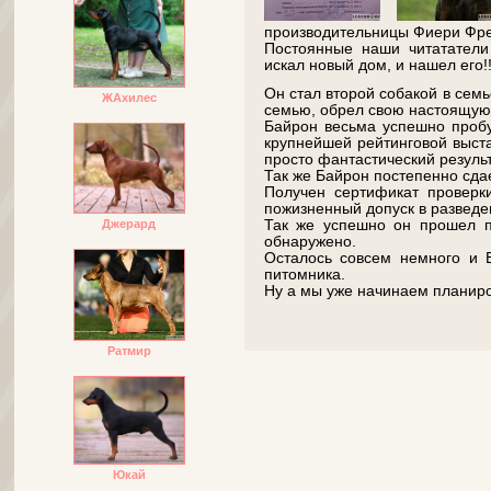
производительницы Фиери Фре
Постоянные наши читататели
искал новый дом, и нашел его!!
Он стал второй собакой в семь
ЖАхилес
семью, обрел свою настоящую 
Байрон весьма успешно пробу
крупнейшей рейтинговой выста
просто фантастический результ
Так же Байрон постепенно сда
Получен сертификат проверки
пожизненный допуск в разведе
Так же успешно он прошел пр
Джерард
обнаружено.
Осталось совсем немного и 
питомника.
Ну а мы уже начинаем планиро
Ратмир
Юкай