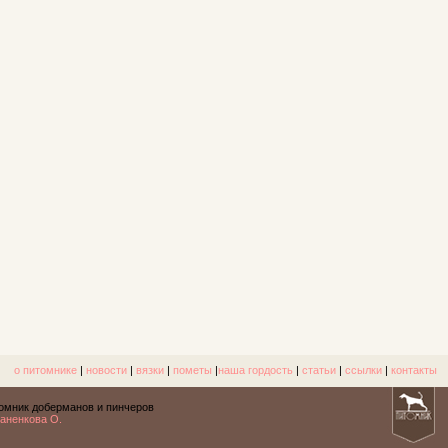
о питомнике
|
новости
|
вязки
|
пометы
|
наша гордость
|
статьи
|
ссылки
|
контакты
омник доберманов и пинчеров
аненкова О.