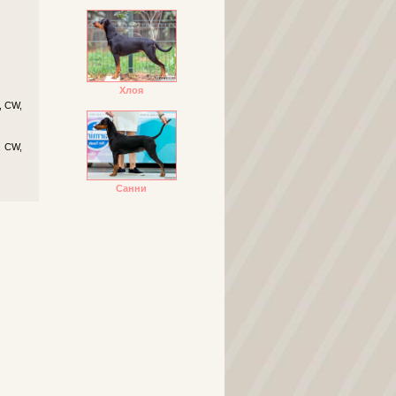
Хлоя
, CW,
, CW,
Санни