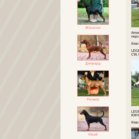
ЖАхилес
Amor
перс
Клас
LEGE
CW,
Джерард
Ратмир
LEGE
ЮКЧК
Клас
Юкай