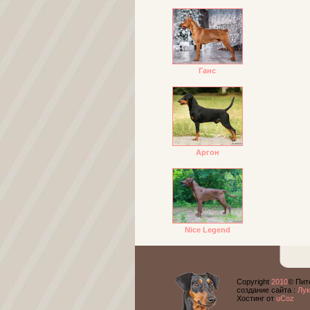
Ганс
Аргон
Nice Legend
Copyright
2010
© Пит
cоздание сайта :
Лук
Хостинг от
uCoz