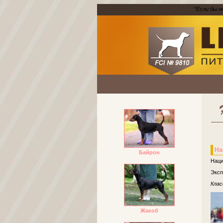
"
Если бы н
На
Байрон
Наци
Эксп
Клас
Жакоб