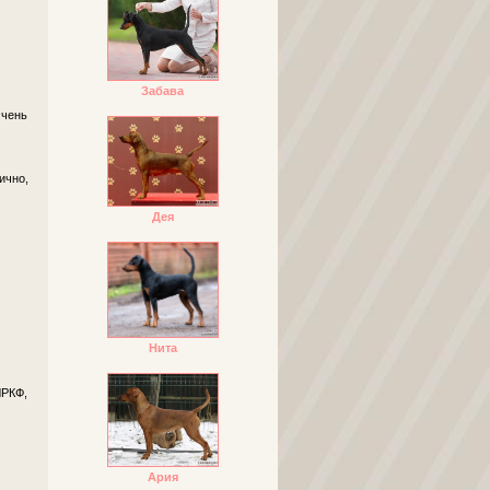
Забава
Очень
ично,
Дея
Нита
ЧРКФ,
Ария