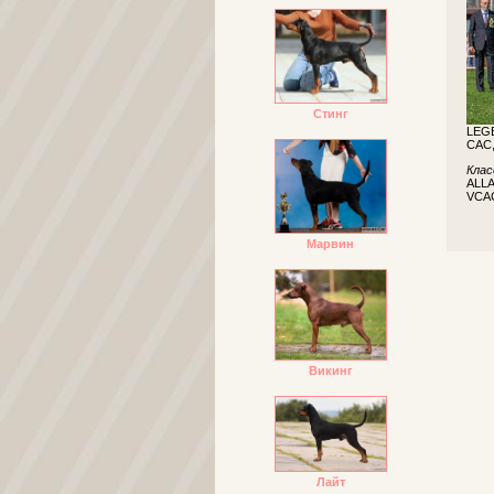
Стинг
LEGE
САС,
Клас
ALLA
VCAC
Марвин
Викинг
Лайт