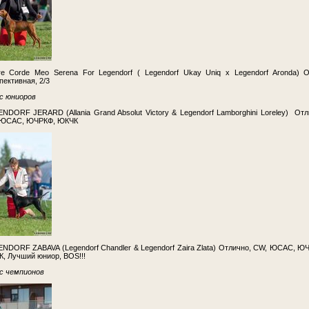
e Corde Meo Serena For Legendorf ( Legendorf Ukay Uniq x Legendorf Aronda) 
пективная, 2/3
с юниоров
NDORF JERARD (Allania Grand Absolut Victory & Legendorf Lamborghini Loreley) Отл
 ЮСАС, ЮЧРКФ, ЮКЧК
NDORF ZABAVA (Legendorf Chandler & Legendorf Zaira Zlata) Отлично, CW, ЮСАС, Ю
, Лучший юниор, BOS!!!
с чемпионов