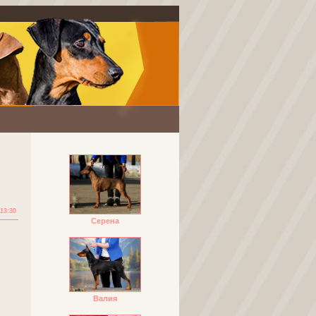
13:30
Серена
Валия