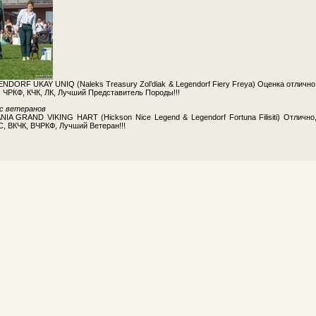
NDORF UKAY UNIQ (Naleks Treasury Zol’diak & Legendorf Fiery Freya) Оценка отлично
 ЧРКФ, КЧК, ЛК, Лучший Представитель Породы!!!
с ветеранов
NIA GRAND VIKING HART (Hickson Nice Legend & Legendorf Fortuna Filisiti) Отлично
, ВКЧК, ВЧРКФ, Лучший Ветеран!!!