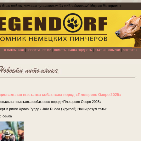
е было собаки, человек чувствовал бы себя одиноким
"-
Морис Метерлинк
о питомнике
|
новости
|
вязки
|
пометы
|
наша гордость
|
статьи
|
ссылки
|
контакты
циональная выставка собак всех пород «Плещеево Озеро 2025»
ональная выставка собак всех пород «Плещеево Озеро 2025»
ерт в ринге Хулио Руеда / Julio Rueda (Уругвай) Наши результаты:
с бейби