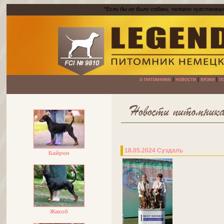
"
Если бы не было собаки, человек чувствова
о питомнике
|
новости
|
вязки
|
п
18.05.2024 Суздаль
Байрон
Жакоб