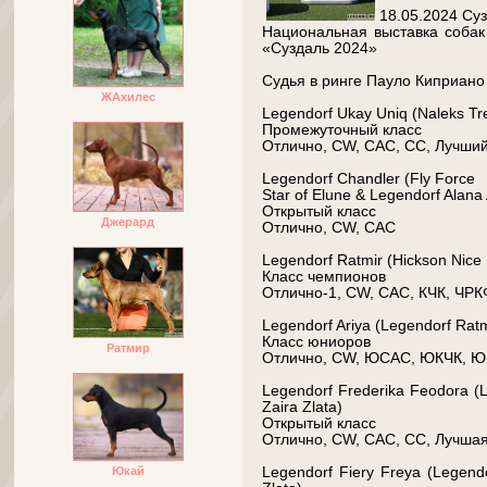
18.05.2024 Су
Национальная выставка собак 
«Суздаль 2024»
Судья в ринге Пауло Киприано
ЖАхилес
Legendorf Ukay Uniq (Naleks Tre
Промежуточный класс
Отлично, CW, CAC, СС, Лучший
Legendorf Chandler (Fly Force
Star of Elune & Legendorf Alana 
Открытый класс
Джерард
Отлично, CW, CAC
Legendorf Ratmir (Hickson Nice 
Класс чемпионов
Отлично-1, CW, САС, КЧК, ЧРКФ
Legendorf Ariya (Legendorf Ratm
Класс юниоров
Ратмир
Отлично, CW, ЮСАС, ЮКЧК, ЮЧ
Legendorf Frederika Feodora (
Zaira Zlata)
Открытый класс
Отлично, CW, САС, СС, Лучшая 
Юкай
Legendorf Fiery Freya (Legend