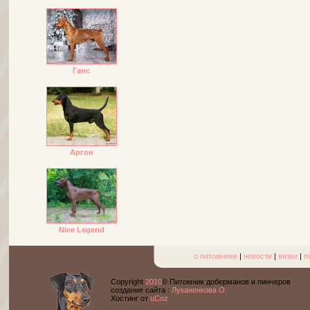
Ганс
Аргон
Nice Legend
о питомнике
|
новости
|
вязки
|
п
Copyright
2010
© Питомник доберманов и пинчеров
cоздание сайта :
Луканенкова О.
Хостинг от
uCoz