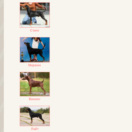
Стинг
Марвин
Викинг
Лайт