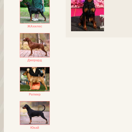
ЖАхилес
Джерард
Ратмир
Юкай