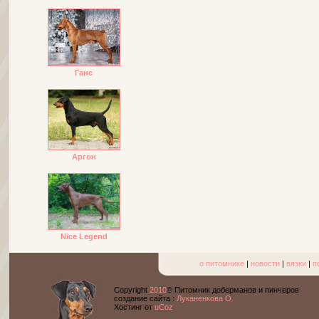
Ганс
Аргон
Nice Legend
о питомнике
|
новости
|
вязки
|
п
Copyright
2010
© Питомник доберманов и пинчеров
cоздание сайта :
Луканенкова О.
Хостинг от
uCoz