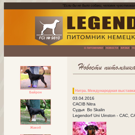
"
Если бы не было собаки, человек чувствова
о питомнике
|
новости
|
вязки
|
п
Нитра. Международная выставк
Байрон
03.04.2016
CACIB Nitra
Судья Bo Skalin
Legendorf Uni Uinston - CAC, C
Жакоб