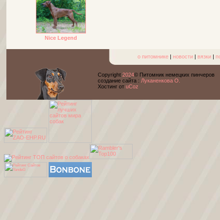
Nice Legend
о питомнике
|
новости
|
вязки
|
п
Copyright
2024
© Питомник немецких пинчеров
cоздание сайта :
Луканенкова О.
Хостинг от
uCoz