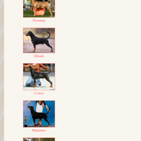
Ратмир
Юкай
Стинг
Марвин