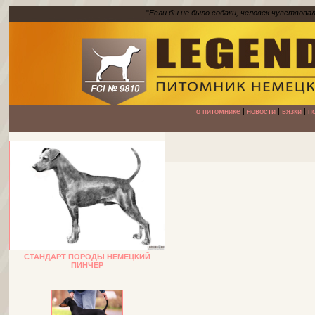
"
Если бы не было собаки, человек чувствова
о питомнике
|
новости
|
вязки
|
п
СТАНДАРТ ПОРОДЫ НЕМЕЦКИЙ
ПИНЧЕР