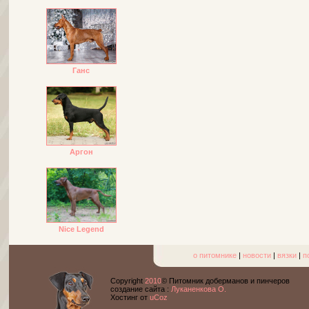
Ганс
Аргон
Nice Legend
о питомнике
|
новости
|
вязки
|
п
Copyright
2010
© Питомник доберманов и пинчеров
cоздание сайта :
Луканенкова О.
Хостинг от
uCoz