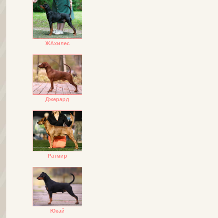
ЖАхилес
Джерард
Ратмир
Юкай