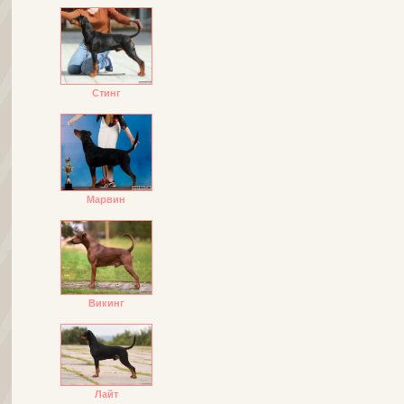
Стинг
Марвин
Викинг
Лайт