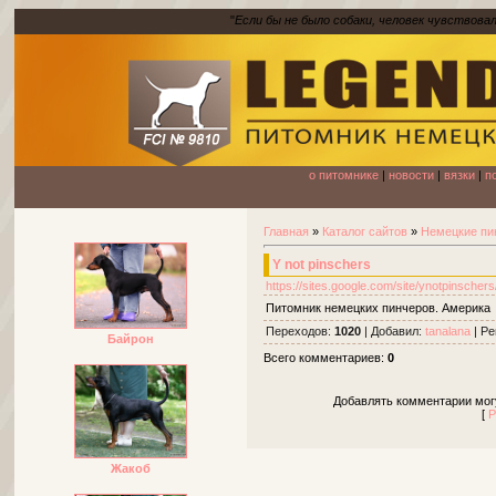
"
Если бы не было собаки, человек чувствова
о питомнике
|
новости
|
вязки
|
п
Главная
»
Каталог сайтов
»
Немецкие пи
Y not pinschers
https://sites.google.com/site/ynotpinschers
Питомник немецких пинчеров. Америка
Переходов
:
1020
|
Добавил
:
tanalana
|
Ре
Байрон
Всего комментариев
:
0
Добавлять комментарии могу
[
Р
Жакоб